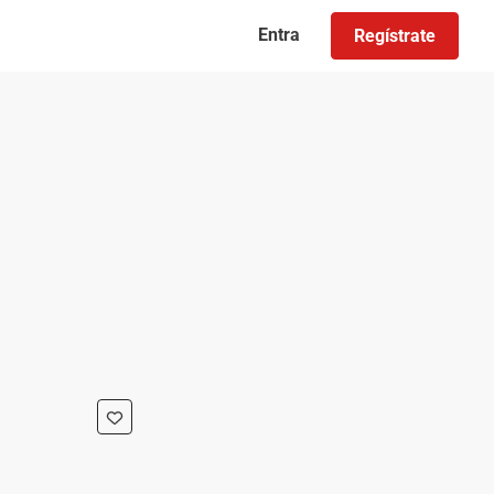
Entra
Regístrate