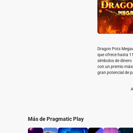
Dragon Pots Megaw
que ofrece hasta 1
símbolos de dinero 
con un premio máxi
gran potencial de 
A
Más de Pragmatic Play