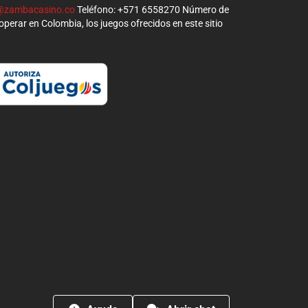
@zambacasino.co
Teléfono: +571 6558270 Número de
perar en Colombia, los juegos ofrecidos en este sitio