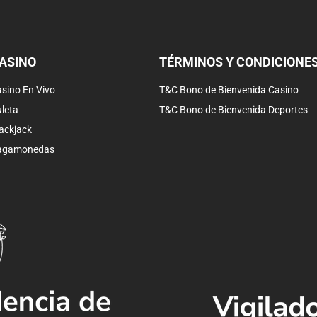
ASINO
TÉRMINOS Y CONDICIONE
sino En Vivo
T&C Bono de Bienvenida Casino
leta
T&C Bono de Bienvenida Deportes
ackjack
agamonedas