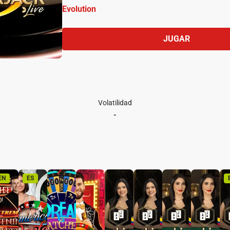
Evolution
JUGAR
Volatilidad
-
EN
ES