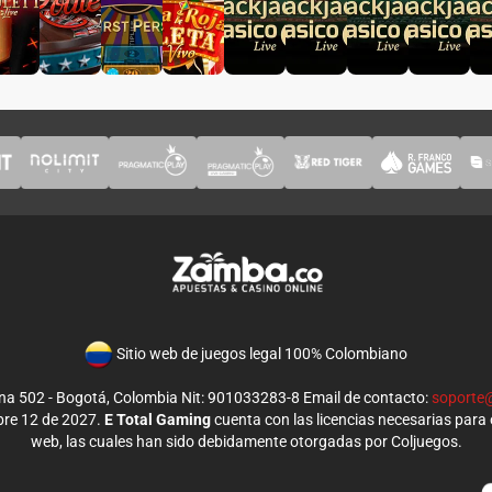
Sitio web de juegos legal 100% Colombiano
icina 502 - Bogotá, Colombia Nit: 901033283-8 Email de contacto:
soporte
bre 12 de 2027.
E Total Gaming
cuenta con las licencias necesarias para o
web, las cuales han sido debidamente otorgadas por Coljuegos.