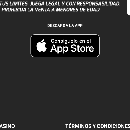
DESCARGA LA APP
ASINO
TÉRMINOS Y CONDICIONE