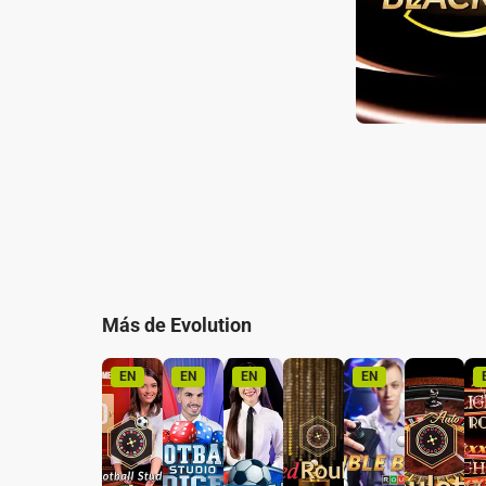
Más de Evolution
EN
EN
EN
EN