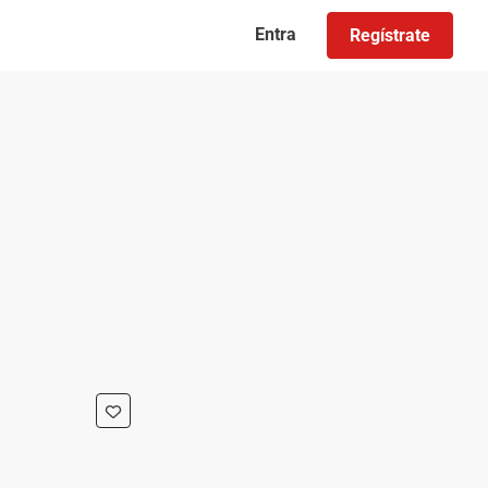
Entra
Regístrate