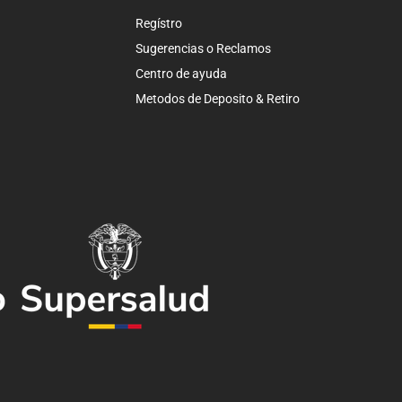
Regístro
Sugerencias o Reclamos
Centro de ayuda
Metodos de Deposito & Retiro