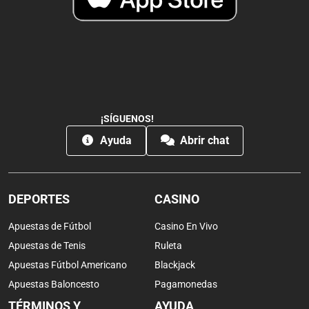
¡SÍGUENOS!
Ayuda
Abrir chat
DEPORTES
CASINO
Apuestas de Fútbol
Casino En Vivo
Apuestas de Tenis
Ruleta
Apuestas Fútbol Americano
Blackjack
Apuestas Baloncesto
Pagamonedas
TÉRMINOS Y
AYUDA