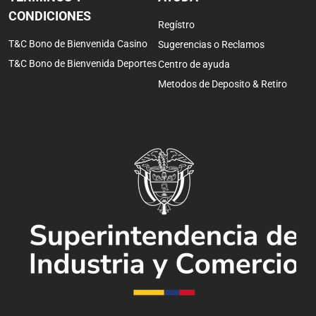
CONDICIONES
Regístro
T&C Bono de Bienvenida Casino
Sugerencias o Reclamos
T&C Bono de Bienvenida Deportes
Centro de ayuda
Metodos de Deposito & Retiro