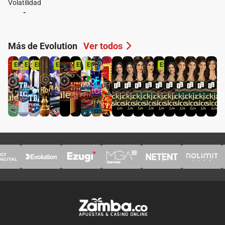
Volatilidad
-
Más de Evolution
Ver todos
EN
EN
EN
EN
EN
ES
ES