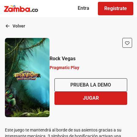
Entra
Regístrate
Volver
Rock Vegas
Pragmatic Play
PRUEBA LA DEMO
JUGAR
Este juego te mantendrá al borde de sus asientos gracias a su
interesante mecánica. 3 símbolos de bonificación activan una