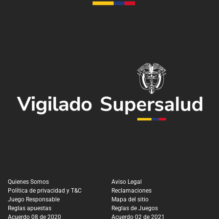
Quienes Somos
Aviso Legal
Política de privacidad y T&C
Reclamaciones
Juego Responsable
Mapa del sitio
Reglas apuestas
Reglas de Juegos
Acuerdo 08 de 2020
Acuerdo 02 de 2021