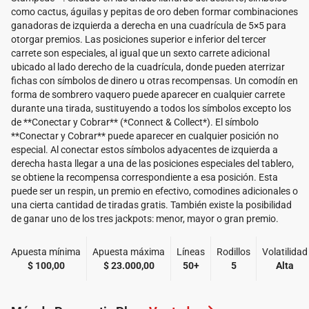
como cactus, águilas y pepitas de oro deben formar combinaciones
ganadoras de izquierda a derecha en una cuadrícula de 5×5 para
otorgar premios. Las posiciones superior e inferior del tercer
carrete son especiales, al igual que un sexto carrete adicional
ubicado al lado derecho de la cuadrícula, donde pueden aterrizar
fichas con símbolos de dinero u otras recompensas. Un comodín en
forma de sombrero vaquero puede aparecer en cualquier carrete
durante una tirada, sustituyendo a todos los símbolos excepto los
de **Conectar y Cobrar** (*Connect & Collect*). El símbolo
**Conectar y Cobrar** puede aparecer en cualquier posición no
especial. Al conectar estos símbolos adyacentes de izquierda a
derecha hasta llegar a una de las posiciones especiales del tablero,
se obtiene la recompensa correspondiente a esa posición. Esta
puede ser un respin, un premio en efectivo, comodines adicionales o
una cierta cantidad de tiradas gratis. También existe la posibilidad
de ganar uno de los tres jackpots: menor, mayor o gran premio.
Apuesta mínima
Apuesta máxima
Líneas
Rodillos
Volatilidad
$ 100,00
$ 23.000,00
50+
5
Alta