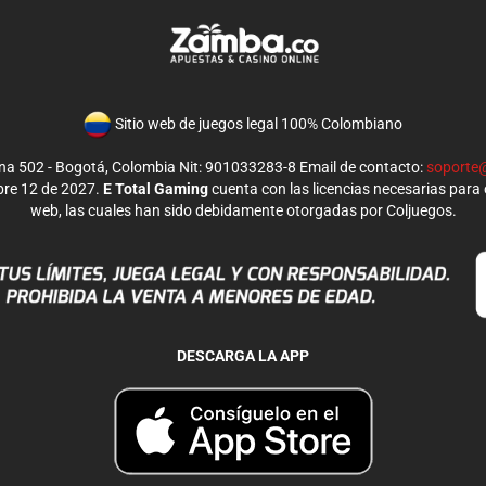
Sitio web de juegos legal 100% Colombiano
icina 502 - Bogotá, Colombia Nit: 901033283-8 Email de contacto:
soporte
bre 12 de 2027.
E Total Gaming
cuenta con las licencias necesarias para o
web, las cuales han sido debidamente otorgadas por Coljuegos.
DESCARGA LA APP