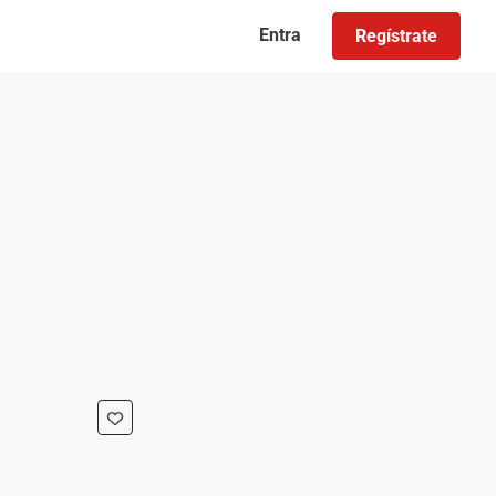
Entra
Regístrate