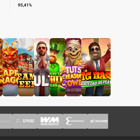
95,41%