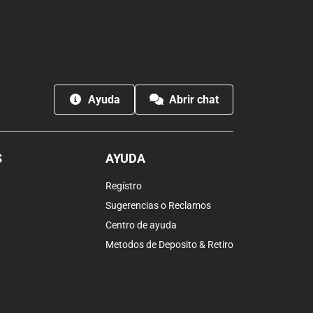
Ayuda
Abrir chat
S
AYUDA
Regístro
Sugerencias o Reclamos
Centro de ayuda
Metodos de Deposito & Retiro