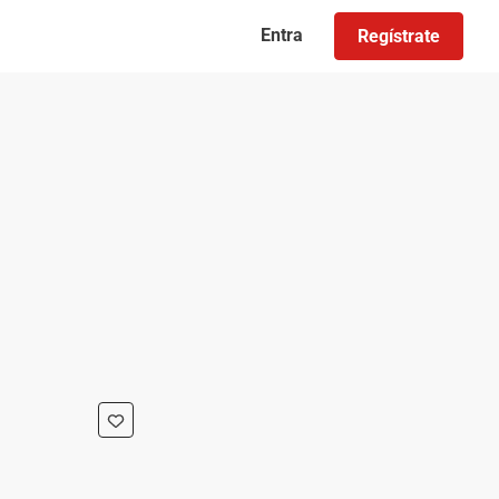
Entra
Regístrate