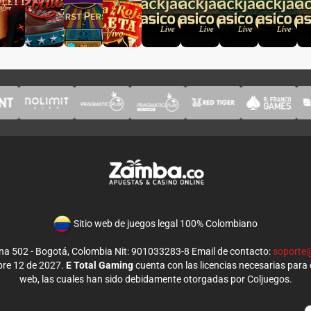
Sitio web de juegos legal 100% Colombiano
icina 502 - Bogotá, Colombia Nit: 901033283-8 Email de contacto:
soporte
bre 12 de 2027.
E Total Gaming
cuenta con las licencias necesarias para o
web, las cuales han sido debidamente otorgadas por Coljuegos.