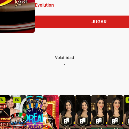
Evolution
JUGAR
Volatilidad
-
EN
ES