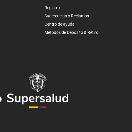
Regístro
Sugerencias o Reclamos
Centro de ayuda
Metodos de Deposito & Retiro