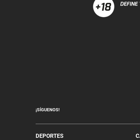
¡SÍGUENOS!
DEPORTES
C