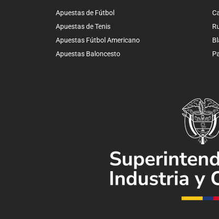
Apuestas de Fútbol
Ca
Apuestas de Tenis
Ru
Apuestas Fútbol Americano
Bl
Apuestas Baloncesto
P