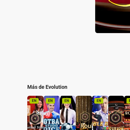
Más de Evolution
EN
EN
EN
EN