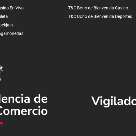
sino En Vivo
T&C Bono de Bienvenida Casino
leta
T&C Bono de Bienvenida Deportes
ackjack
agamonedas