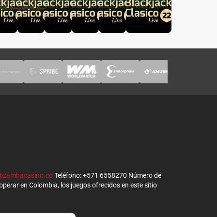
@zambacasino.co
Teléfono: +571 6558270 Número de
perar en Colombia, los juegos ofrecidos en este sitio