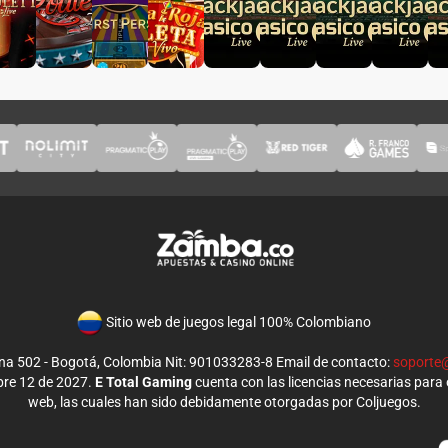
Sitio web de juegos legal 100% Colombiano
icina 502 - Bogotá, Colombia Nit: 901033283-8 Email de contacto:
soporte
bre 12 de 2027.
E Total Gaming
cuenta con las licencias necesarias para o
web, las cuales han sido debidamente otorgadas por Coljuegos.