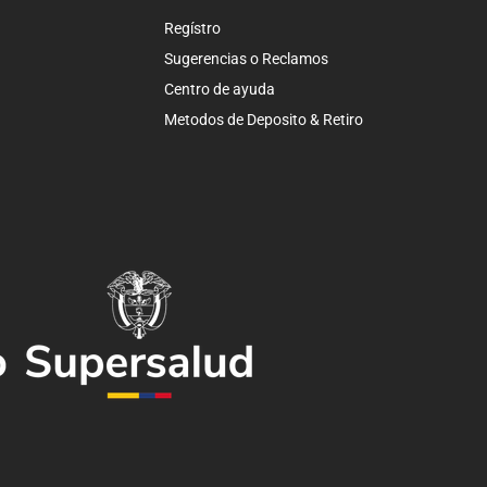
Regístro
Sugerencias o Reclamos
Centro de ayuda
Metodos de Deposito & Retiro