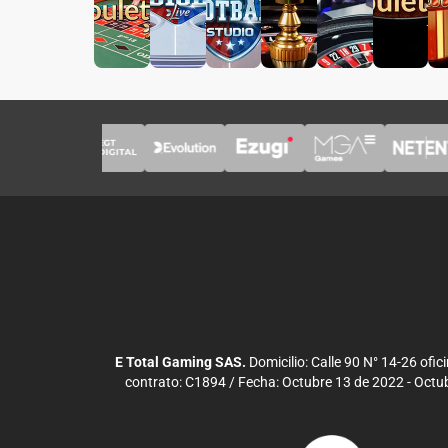
E Total Gaming SAS.
Domicilio: Calle 90 N° 14-26 of
contrato: C1894 / Fecha: Octubre 13 de 2022 - Octu