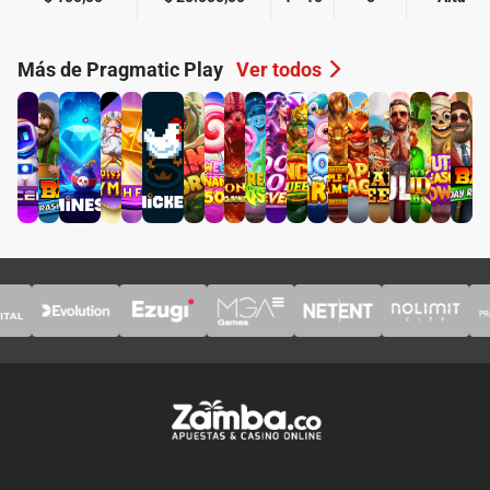
Más de Pragmatic Play
Ver todos