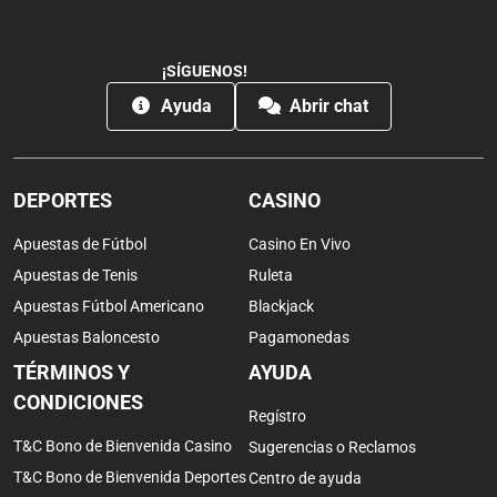
¡SÍGUENOS!
Ayuda
Abrir chat
DEPORTES
CASINO
Apuestas de Fútbol
Casino En Vivo
Apuestas de Tenis
Ruleta
Apuestas Fútbol Americano
Blackjack
Apuestas Baloncesto
Pagamonedas
TÉRMINOS Y
AYUDA
CONDICIONES
Regístro
T&C Bono de Bienvenida Casino
Sugerencias o Reclamos
T&C Bono de Bienvenida Deportes
Centro de ayuda