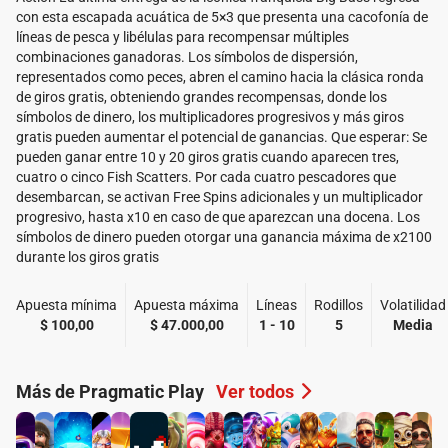
con esta escapada acuática de 5×3 que presenta una cacofonía de
líneas de pesca y libélulas para recompensar múltiples
combinaciones ganadoras. Los símbolos de dispersión,
representados como peces, abren el camino hacia la clásica ronda
de giros gratis, obteniendo grandes recompensas, donde los
símbolos de dinero, los multiplicadores progresivos y más giros
gratis pueden aumentar el potencial de ganancias. Que esperar: Se
pueden ganar entre 10 y 20 giros gratis cuando aparecen tres,
cuatro o cinco Fish Scatters. Por cada cuatro pescadores que
desembarcan, se activan Free Spins adicionales y un multiplicador
progresivo, hasta x10 en caso de que aparezcan una docena. Los
símbolos de dinero pueden otorgar una ganancia máxima de x2100
durante los giros gratis
Apuesta mínima
Apuesta máxima
Líneas
Rodillos
Volatilidad
$ 100,00
$ 47.000,00
1 - 10
5
Media
Más de Pragmatic Play
Ver todos