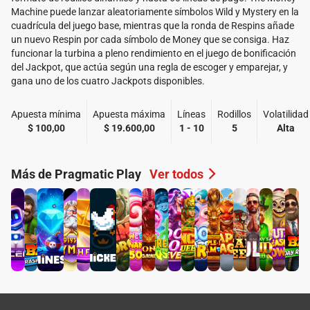
Machine puede lanzar aleatoriamente símbolos Wild y Mystery en la
cuadrícula del juego base, mientras que la ronda de Respins añade
un nuevo Respin por cada símbolo de Money que se consiga. Haz
funcionar la turbina a pleno rendimiento en el juego de bonificación
del Jackpot, que actúa según una regla de escoger y emparejar, y
gana uno de los cuatro Jackpots disponibles.
Apuesta mínima
Apuesta máxima
Líneas
Rodillos
Volatilidad
$ 100,00
$ 19.600,00
1 - 10
5
Alta
Más de Pragmatic Play
Ver todos