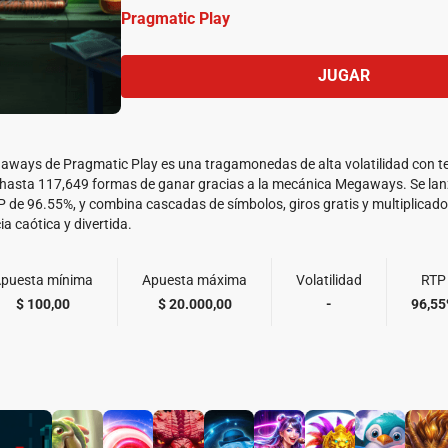
Pragmatic Play
JUGAR
ways de Pragmatic Play es una tragamonedas de alta volatilidad con t
 hasta 117,649 formas de ganar gracias a la mecánica Megaways. Se lanz
 de 96.55%, y combina cascadas de símbolos, giros gratis y multiplicado
a caótica y divertida.
puesta mínima
Apuesta máxima
Volatilidad
RTP
$ 100,00
$ 20.000,00
-
96,5