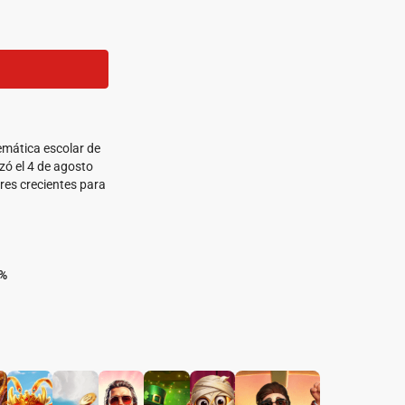
emática escolar de
ó el 4 de agosto
res crecientes para
5%