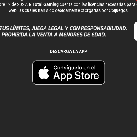
bre 12 de 2027.
E Total Gaming
cuenta con las licencias necesarias para o
web, las cuales han sido debidamente otorgadas por Coljuegos.
DESCARGA LA APP