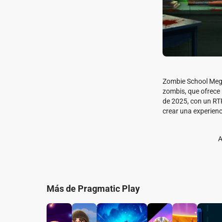
Zombie School Mega
zombis, que ofrece
de 2025, con un RTP
crear una experienci
A
Más de Pragmatic Play