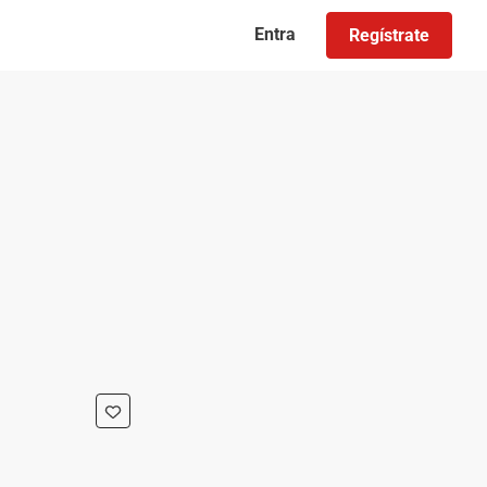
Entra
Regístrate