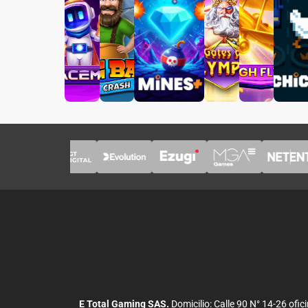
E Total Gaming SAS.
Domicilio: Calle 90 N° 14-26 of