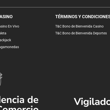
ASINO
TÉRMINOS Y CONDICIONE
sino En Vivo
T&C Bono de Bienvenida Casino
leta
T&C Bono de Bienvenida Deportes
ackjack
agamonedas