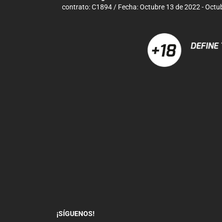
contrato: C1894 / Fecha: Octubre 13 de 2022 - Octu
¡SÍGUENOS!