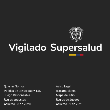
Quienes Somos
Aviso Legal
Política de privacidad y T&C
Reclamaciones
Juego Responsable
Mapa del sitio
Reglas apuestas
Reglas de Juegos
Acuerdo 08 de 2020
Acuerdo 02 de 2021