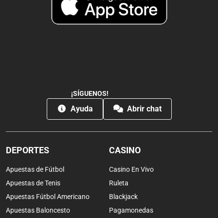
¡SÍGUENOS!
Ayuda
Abrir chat
DEPORTES
CASINO
Apuestas de Fútbol
Casino En Vivo
Apuestas de Tenis
Ruleta
Apuestas Fútbol Americano
Blackjack
Apuestas Baloncesto
Pagamonedas