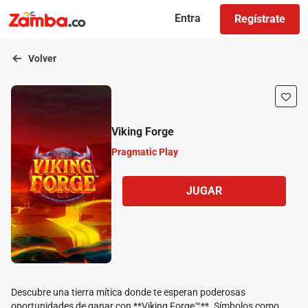
Entra
Regístrate
Volver
Viking Forge
Pragmatic Play
JUGAR
Descubre una tierra mítica donde te esperan poderosas
oportunidades de ganar con **Viking Forge™**. Símbolos como