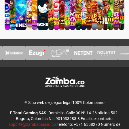
Sitio web de juegos legal 100% Colombiano
E Total Gaming SAS.
Domicilio: Calle 90 N° 14-26 oficina 502 -
Bogotá, Colombia Nit: 901033283-8 Email de contacto:
soporte@zambacasino.co
Teléfono: +571 6558270 Número de