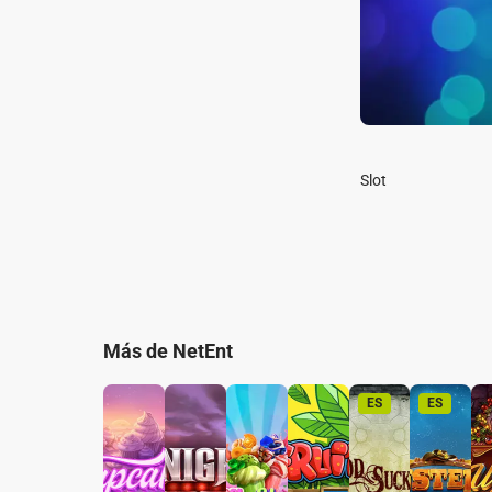
Slot
Más de NetEnt
ES
ES