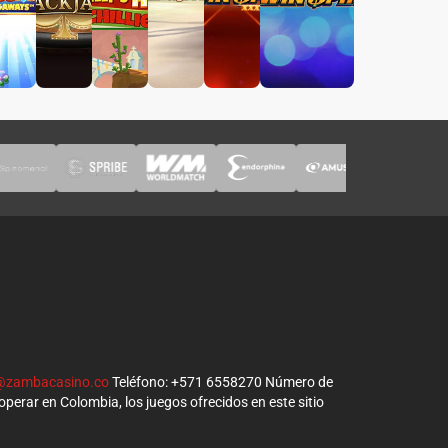
@zambacasino.co
Teléfono: +571 6558270 Número de
perar en Colombia, los juegos ofrecidos en este sitio