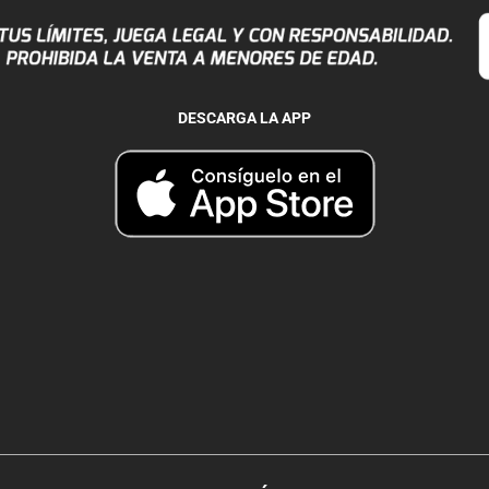
DESCARGA LA APP