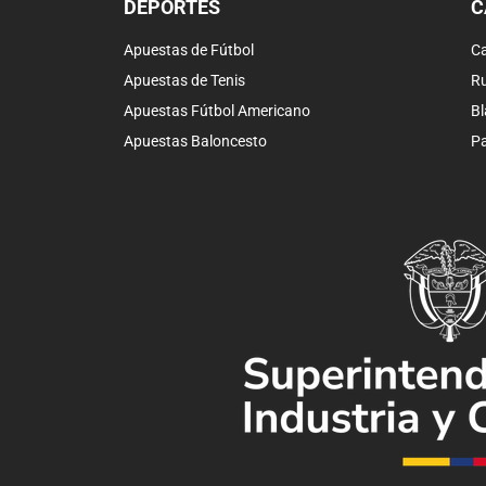
DEPORTES
C
Apuestas de Fútbol
Ca
Apuestas de Tenis
Ru
Apuestas Fútbol Americano
Bl
Apuestas Baloncesto
P