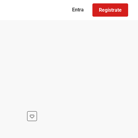
Entra
Regístrate