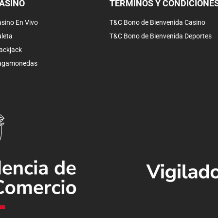
ASINO
TÉRMINOS Y CONDICIONE
sino En Vivo
T&C Bono de Bienvenida Casino
leta
T&C Bono de Bienvenida Deportes
ackjack
agamonedas