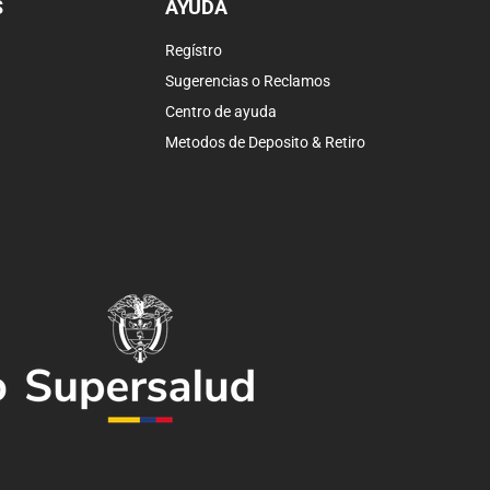
S
AYUDA
Regístro
Sugerencias o Reclamos
Centro de ayuda
Metodos de Deposito & Retiro