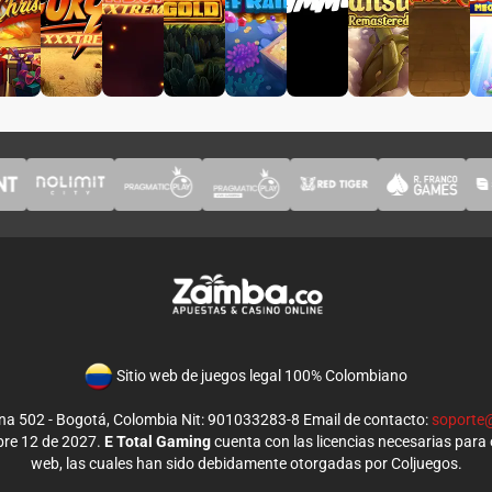
Sitio web de juegos legal 100% Colombiano
icina 502 - Bogotá, Colombia Nit: 901033283-8 Email de contacto:
soporte
bre 12 de 2027.
E Total Gaming
cuenta con las licencias necesarias para o
web, las cuales han sido debidamente otorgadas por Coljuegos.