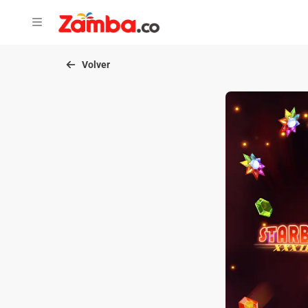
Volver