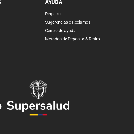
S
AYUDA
Regístro
Sugerencias o Reclamos
Centro de ayuda
Metodos de Deposito & Retiro