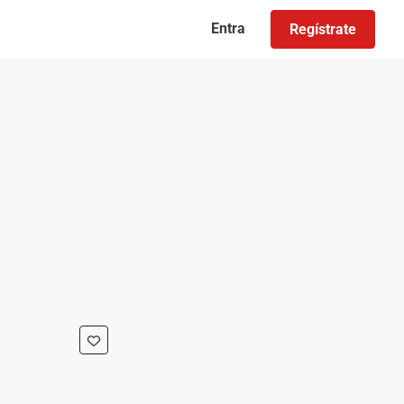
Entra
Regístrate