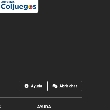
Ayuda
Abrir chat
S
AYUDA