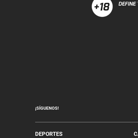
¡SÍGUENOS!
DEPORTES
C