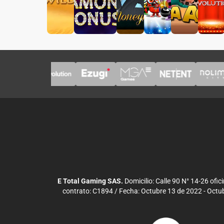
E Total Gaming SAS.
Domicilio: Calle 90 N° 14-26 of
contrato: C1894 / Fecha: Octubre 13 de 2022 - Octu