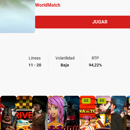
WorldMatch
JUGAR
Líneas
Volatilidad
RTP
11 - 20
Baja
94,22%
ES
ES