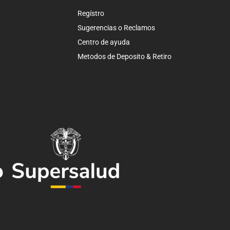
Regístro
Sugerencias o Reclamos
Centro de ayuda
Metodos de Deposito & Retiro