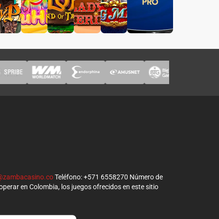
@zambacasino.co
Teléfono: +571 6558270 Número de
perar en Colombia, los juegos ofrecidos en este sitio