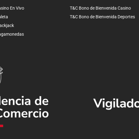
sino En Vivo
T&C Bono de Bienvenida Casino
leta
T&C Bono de Bienvenida Deportes
ackjack
agamonedas