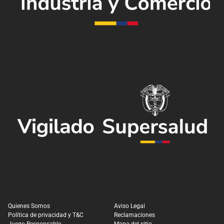
Quienes Somos
Aviso Legal
Política de privacidad y T&C
Reclamaciones
Juego Responsable
Mapa del sitio