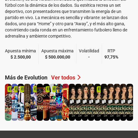
fútbol con la dinámica de los dados. Su estética recrea un set
deportivo, con presentadores que transmiten la energía de un
partido en vivo. La mecánica es sencilla y vibrante: se lanzan dos
dados, uno para “Home” y otro para “Away”, y el más alto gana,
convirtiendo cada ronda en un enfrentamiento futbolero lleno de
adrenalina y ambiente competitivo.
Apuesta mínima
Apuesta máxima
Volatilidad
RTP
$ 2.500,00
$ 500.000,00
-
97,75%
Más de Evolution
Ver todos
EN
EN
EN
EN
EN
ES
ES