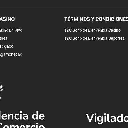
ASINO
TÉRMINOS Y CONDICIONE
sino En Vivo
T&C Bono de Bienvenida Casino
leta
T&C Bono de Bienvenida Deportes
ackjack
agamonedas