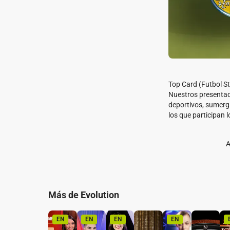
Top Card (Futbol S
Nuestros presentado
deportivos, sumergi
los que participan 
A
Más de Evolution
EN
EN
EN
EN