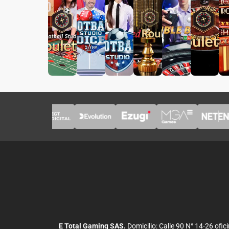
E Total Gaming SAS.
Domicilio: Calle 90 N° 14-26 of