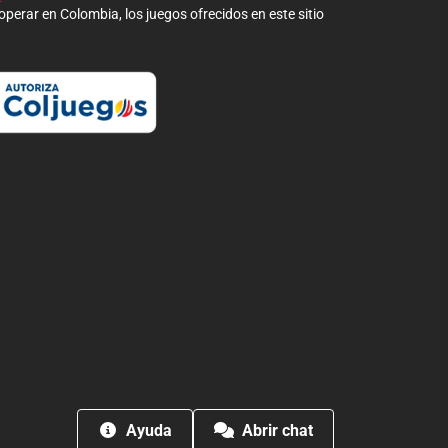
perar en Colombia, los juegos ofrecidos en este sitio
Ayuda
Abrir chat