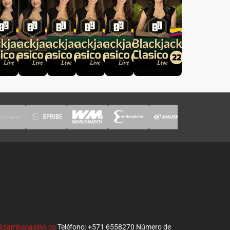
@zambacasino.co
Teléfono: +571 6558270 Número de