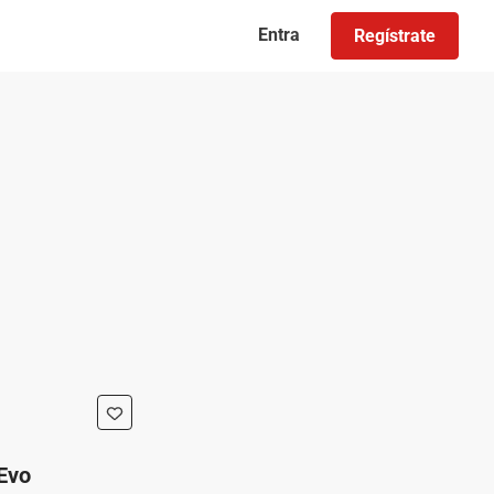
Entra
Regístrate
 Evo