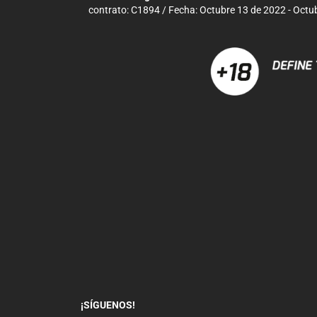
contrato: C1894 / Fecha: Octubre 13 de 2022 - Octu
¡SÍGUENOS!