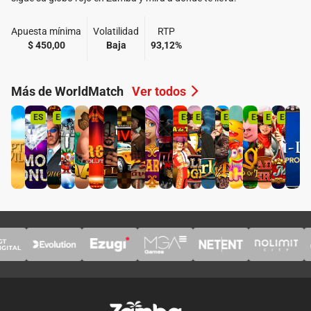
Apuesta mínima
Volatilidad
RTP
$ 450,00
Baja
93,12%
Más de WorldMatch
Ver todos
ES
ES
ES
ES
ES
ES
ES
ES