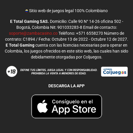
Sitio web de juegos legal 100% Colombiano
E Total Gaming SAS.
Domicilio: Calle 90 N° 14-26 oficina 502 -
Bogotá, Colombia Nit: 901033283-8 Email de contacto:
soporte@zambacasino.co
Teléfono: +571 6558270 Número de
contrato: C1894 / Fecha: Octubre 13 de 2022 - Octubre 12 de 2027.
E Total Gaming
cuenta con las licencias necesarias para operar en
Colombia, los juegos ofrecidos en este sitio web, las cuales han sido
debidamente otorgadas por Coljuegos.
DESCARGA LA APP