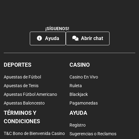
¡SÍGUENOS!
Ayuda
Abrir chat
DEPORTES
CASINO
Apuestas de Fútbol
Casino En Vivo
Apuestas de Tenis
Ruleta
Apuestas Fútbol Americano
Blackjack
Apuestas Baloncesto
Pagamonedas
TÉRMINOS Y
AYUDA
CONDICIONES
Regístro
T&C Bono de Bienvenida Casino
Sugerencias o Reclamos