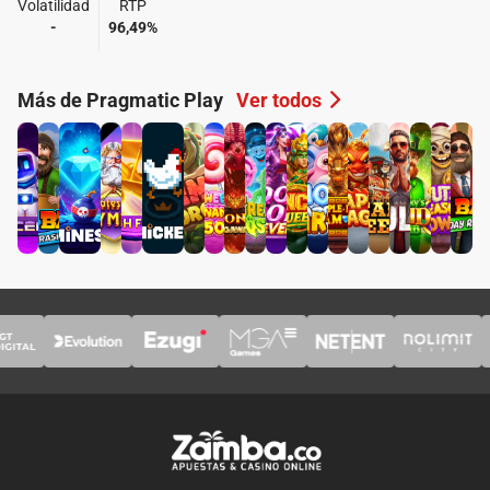
Volatilidad
RTP
-
96,49%
Más de Pragmatic Play
Ver todos