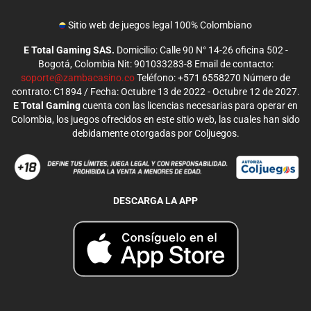
Sitio web de juegos legal 100% Colombiano
E Total Gaming SAS.
Domicilio: Calle 90 N° 14-26 oficina 502 -
Bogotá, Colombia Nit: 901033283-8 Email de contacto:
soporte@zambacasino.co
Teléfono: +571 6558270 Número de
contrato: C1894 / Fecha: Octubre 13 de 2022 - Octubre 12 de 2027.
E Total Gaming
cuenta con las licencias necesarias para operar en
Colombia, los juegos ofrecidos en este sitio web, las cuales han sido
debidamente otorgadas por Coljuegos.
DESCARGA LA APP