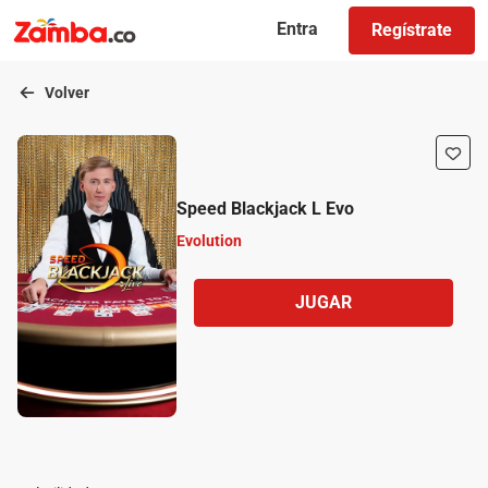
Entra
Regístrate
Volver
Speed Blackjack L Evo
Evolution
JUGAR