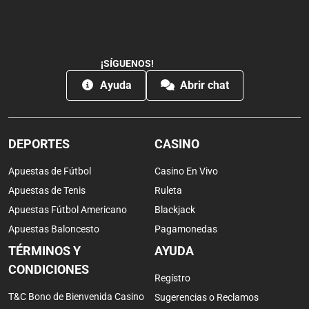
¡SÍGUENOS!
Ayuda
Abrir chat
DEPORTES
CASINO
Apuestas de Fútbol
Casino En Vivo
Apuestas de Tenis
Ruleta
Apuestas Fútbol Americano
Blackjack
Apuestas Baloncesto
Pagamonedas
TÉRMINOS Y
AYUDA
CONDICIONES
Regístro
T&C Bono de Bienvenida Casino
Sugerencias o Reclamos