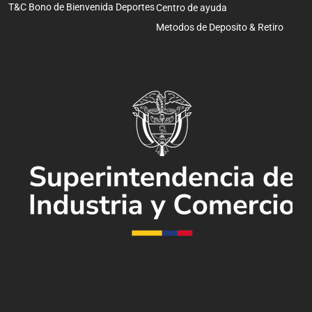
T&C Bono de Bienvenida Deportes
Centro de ayuda
Metodos de Deposito & Retiro