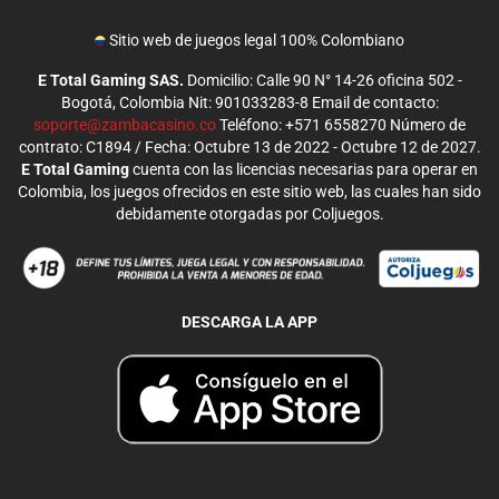
Sitio web de juegos legal 100% Colombiano
E Total Gaming SAS.
Domicilio: Calle 90 N° 14-26 oficina 502 -
Bogotá, Colombia Nit: 901033283-8 Email de contacto:
soporte@zambacasino.co
Teléfono: +571 6558270 Número de
contrato: C1894 / Fecha: Octubre 13 de 2022 - Octubre 12 de 2027.
E Total Gaming
cuenta con las licencias necesarias para operar en
Colombia, los juegos ofrecidos en este sitio web, las cuales han sido
debidamente otorgadas por Coljuegos.
DESCARGA LA APP