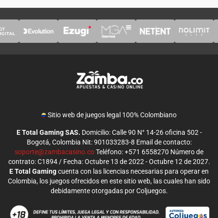
Sitio web de juegos legal 100% Colombiano
E Total Gaming SAS.
Domicilio: Calle 90 N° 14-26 oficina 502 -
Bogotá, Colombia Nit: 901033283-8 Email de contacto:
soporte@zambacasino.co
Teléfono: +571 6558270 Número de
contrato: C1894 / Fecha: Octubre 13 de 2022 - Octubre 12 de 2027.
E Total Gaming
cuenta con las licencias necesarias para operar en
Colombia, los juegos ofrecidos en este sitio web, las cuales han sido
debidamente otorgadas por Coljuegos.