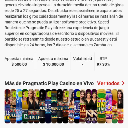
genera elevados ingresos. La duración media de una ronda de giros
es de 25 a 27 segundos. Distribuidores especialmente capacitados
realizarán los giros cuidadosamente y las cámaras se instalarán de
manera que no se pueda utilizar software predictivo. Speed ​​
Roulette de Pragmatic Play ofrece una experiencia de juego
superior en computadoras de escritorio o dispositivos móviles. El
partido se retransmite desde nuestro estudio en Bucarest y está
disponible las 24 horas, los 7 días de la semana en Zamba.co
Apuesta mínima
Apuesta máxima
Volatilidad
RTP
$ 500,00
$ 10.000,00
-
97,30%
Más de Pragmatic Play Casino en Vivo
Ver todos
ES
EN
PORT
ES
ES
ES
EN