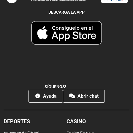
DESCARGA LA APP
¡SÍGUENOS!
Ayuda
Abrir chat
DEPORTES
CASINO
Apuestas de Fútbol
Casino En Vivo