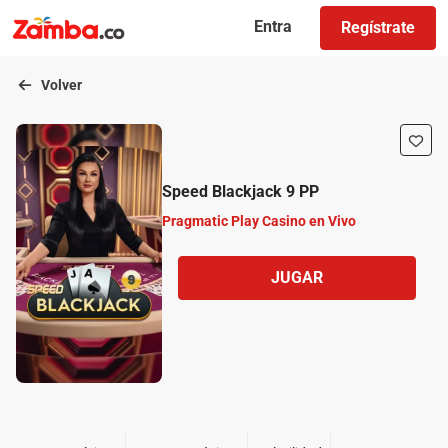
Entra
Regístrate
Volver
Speed Blackjack 9 PP
Pragmatic Play Casino en Vivo
JUGAR