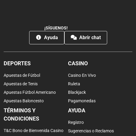
¡SÍGUENOS!
Ayuda
Abrir chat
DEPORTES
CASINO
Apuestas de Fútbol
Casino En Vivo
Apuestas de Tenis
Ruleta
Apuestas Fútbol Americano
Blackjack
Apuestas Baloncesto
Pagamonedas
TÉRMINOS Y
AYUDA
CONDICIONES
Regístro
T&C Bono de Bienvenida Casino
Sugerencias o Reclamos