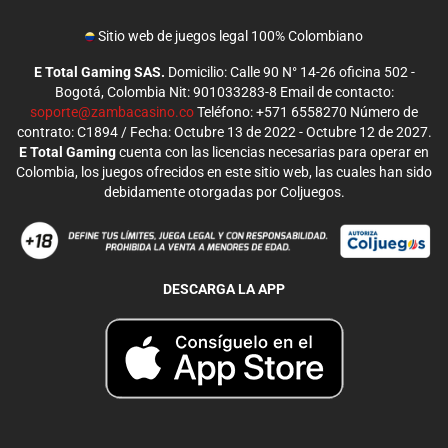
Sitio web de juegos legal 100% Colombiano
E Total Gaming SAS.
Domicilio: Calle 90 N° 14-26 oficina 502 -
Bogotá, Colombia Nit: 901033283-8 Email de contacto:
soporte@zambacasino.co
Teléfono: +571 6558270 Número de
contrato: C1894 / Fecha: Octubre 13 de 2022 - Octubre 12 de 2027.
E Total Gaming
cuenta con las licencias necesarias para operar en
Colombia, los juegos ofrecidos en este sitio web, las cuales han sido
debidamente otorgadas por Coljuegos.
DESCARGA LA APP