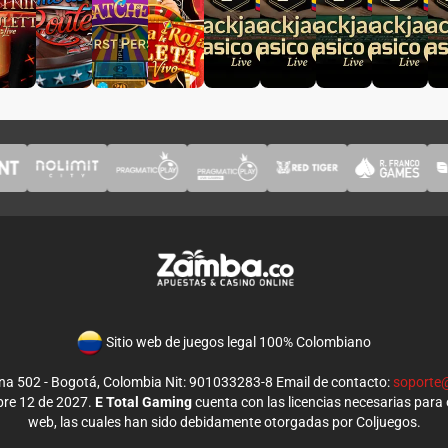
Sitio web de juegos legal 100% Colombiano
icina 502 - Bogotá, Colombia Nit: 901033283-8 Email de contacto:
soporte
bre 12 de 2027.
E Total Gaming
cuenta con las licencias necesarias para o
web, las cuales han sido debidamente otorgadas por Coljuegos.