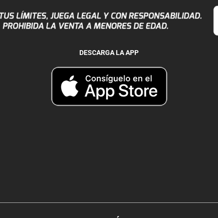
DESCARGA LA APP