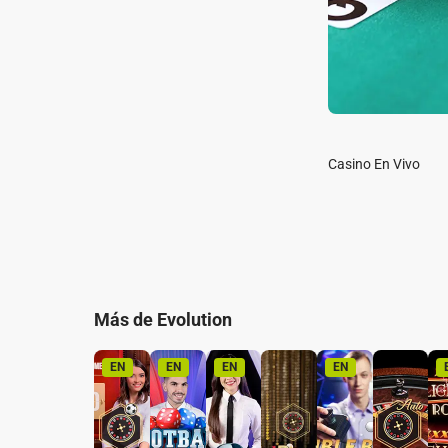
Casino En Vivo
Más de Evolution
EN
EN
EN
EN