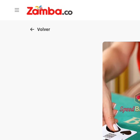
Volver