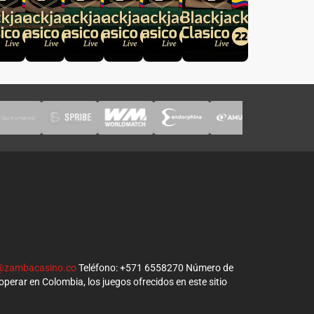
@zambacasino.co
Teléfono: +571 6558270 Número de
perar en Colombia, los juegos ofrecidos en este sitio