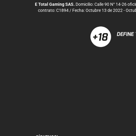
E Total Gaming SAS.
Domicilio: Calle 90 N° 14-26 of
contrato: C1894 / Fecha: Octubre 13 de 2022 - Octu