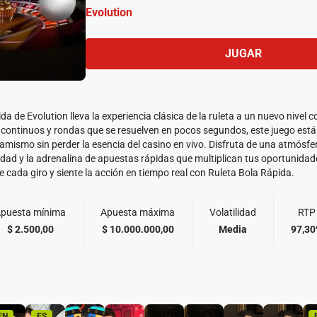
Evolution
JUGAR
da de Evolution lleva la experiencia clásica de la ruleta a un nuevo nivel
s continuos y rondas que se resuelven en pocos segundos, este juego est
mismo sin perder la esencia del casino en vivo. Disfruta de una atmósfe
lidad y la adrenalina de apuestas rápidas que multiplican tus oportunida
de cada giro y siente la acción en tiempo real con Ruleta Bola Rápida.
puesta mínima
Apuesta máxima
Volatilidad
RTP
$ 2.500,00
$ 10.000.000,00
Media
97,3
EN
ES