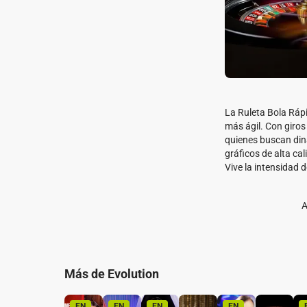
La Ruleta Bola Rápi
más ágil. Con giro
quienes buscan dina
gráficos de alta ca
Vive la intensidad 
A
Más de Evolution
EN
EN
EN
EN