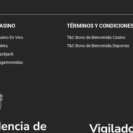
ASINO
TÉRMINOS Y CONDICIONE
sino En Vivo
T&C Bono de Bienvenida Casino
leta
T&C Bono de Bienvenida Deportes
ackjack
agamonedas