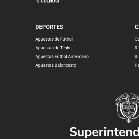
¡SÍGUENOS!
DEPORTES
C
Apuestas de Fútbol
Ca
Apuestas de Tenis
Ru
Apuestas Fútbol Americano
Bl
Apuestas Baloncesto
P