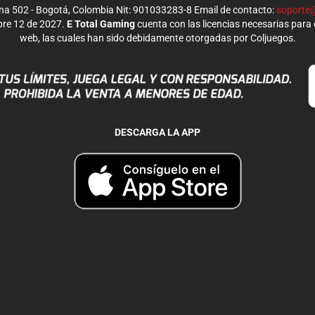
icina 502 - Bogotá, Colombia Nit: 901033283-8 Email de contacto:
soporte
bre 12 de 2027.
E Total Gaming
cuenta con las licencias necesarias para o
web, las cuales han sido debidamente otorgadas por Coljuegos.
DESCARGA LA APP