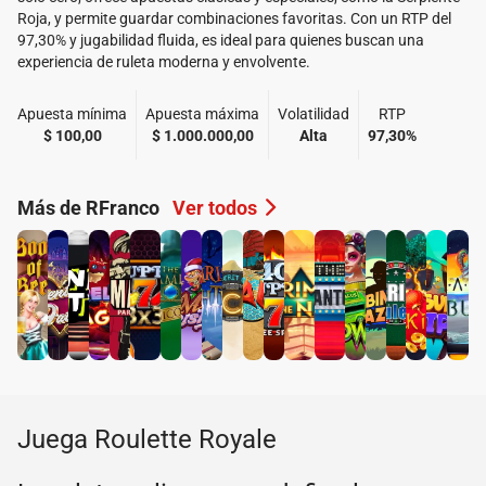
Roja, y permite guardar combinaciones favoritas. Con un RTP del
97,30% y jugabilidad fluida, es ideal para quienes buscan una
experiencia de ruleta moderna y envolvente.
Apuesta mínima
Apuesta máxima
Volatilidad
RTP
$ 100,00
$ 1.000.000,00
Alta
97,30%
Más de RFranco
Ver todos
Juega Roulette Royale