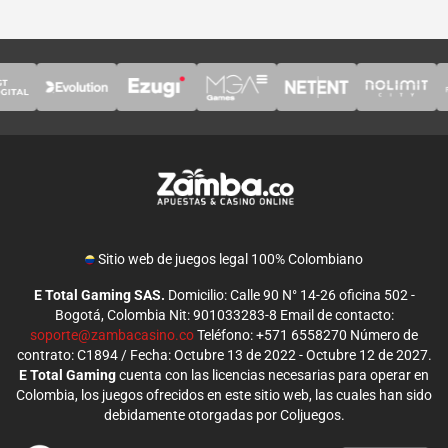
Sitio web de juegos legal 100% Colombiano
E Total Gaming SAS.
Domicilio: Calle 90 N° 14-26 oficina 502 -
Bogotá, Colombia Nit: 901033283-8 Email de contacto:
soporte@zambacasino.co
Teléfono: +571 6558270 Número de
contrato: C1894 / Fecha: Octubre 13 de 2022 - Octubre 12 de 2027.
E Total Gaming
cuenta con las licencias necesarias para operar en
Colombia, los juegos ofrecidos en este sitio web, las cuales han sido
debidamente otorgadas por Coljuegos.