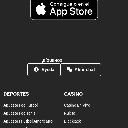
¡SÍGUENOS!
Ayuda
Abrir chat
DEPORTES
CASINO
Apuestas de Fútbol
Casino En Vivo
Apuestas de Tenis
Ruleta
Apuestas Fútbol Americano
Blackjack