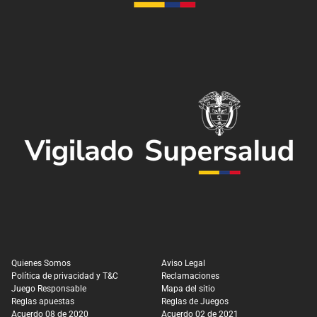
Quienes Somos
Aviso Legal
Política de privacidad y T&C
Reclamaciones
Juego Responsable
Mapa del sitio
Reglas apuestas
Reglas de Juegos
Acuerdo 08 de 2020
Acuerdo 02 de 2021