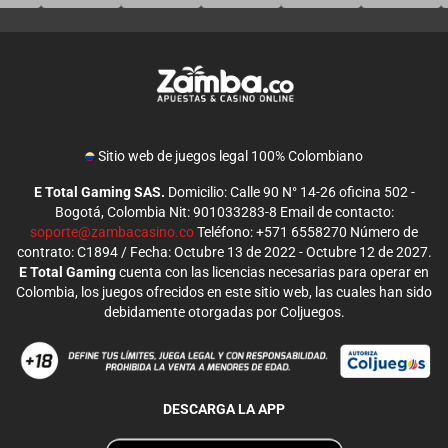
Sitio web de juegos legal 100% Colombiano
E Total Gaming SAS.
Domicilio: Calle 90 N° 14-26 oficina 502 -
Bogotá, Colombia Nit: 901033283-8 Email de contacto:
soporte@zambacasino.co
Teléfono: +571 6558270 Número de
contrato: C1894 / Fecha: Octubre 13 de 2022 - Octubre 12 de 2027.
E Total Gaming
cuenta con las licencias necesarias para operar en
Colombia, los juegos ofrecidos en este sitio web, las cuales han sido
debidamente otorgadas por Coljuegos.
DESCARGA LA APP