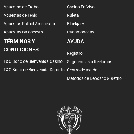
Apuestas de Fútbol
Casino En Vivo
Apuestas de Tenis
Ruleta
Apuestas Fútbol Americano
Blackjack
Apuestas Baloncesto
Pagamonedas
TÉRMINOS Y
AYUDA
CONDICIONES
Regístro
T&C Bono de Bienvenida Casino
Sugerencias o Reclamos
T&C Bono de Bienvenida Deportes
Centro de ayuda
Metodos de Deposito & Retiro