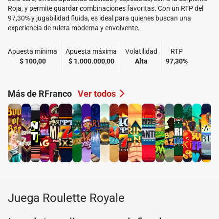
Roja, y permite guardar combinaciones favoritas. Con un RTP del
97,30% y jugabilidad fluida, es ideal para quienes buscan una
experiencia de ruleta moderna y envolvente.
Apuesta mínima
Apuesta máxima
Volatilidad
RTP
$ 100,00
$ 1.000.000,00
Alta
97,30%
Más de RFranco
Ver todos
Juega Roulette Royale