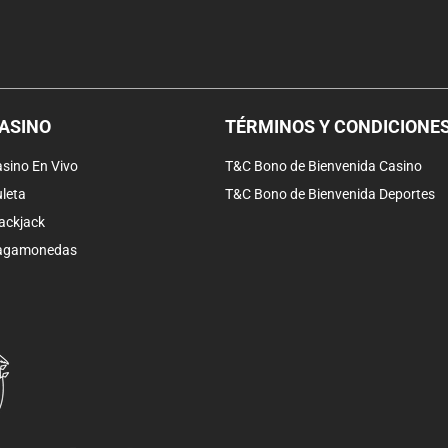
ASINO
TÉRMINOS Y CONDICIONE
sino En Vivo
T&C Bono de Bienvenida Casino
leta
T&C Bono de Bienvenida Deportes
ackjack
agamonedas