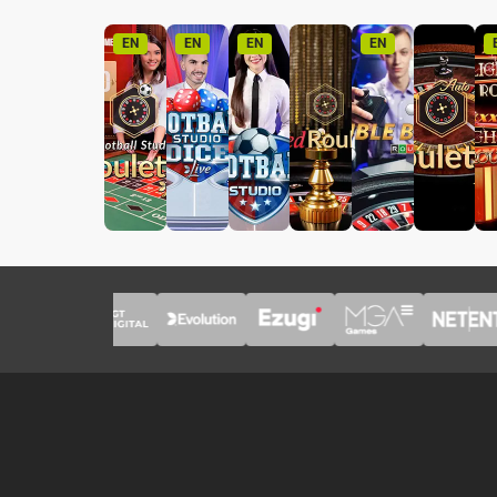
EN
EN
EN
EN