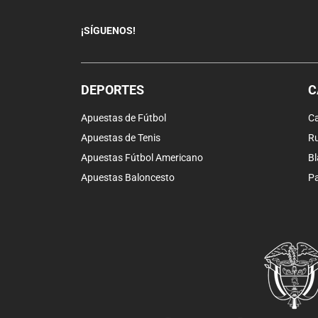
¡SÍGUENOS!
DEPORTES
C
Apuestas de Fútbol
Ca
Apuestas de Tenis
Ru
Apuestas Fútbol Americano
Bl
Apuestas Baloncesto
P