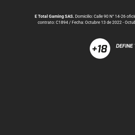
E Total Gaming SAS.
Domicilio: Calle 90 N° 14-26 of
contrato: C1894 / Fecha: Octubre 13 de 2022 - Octu