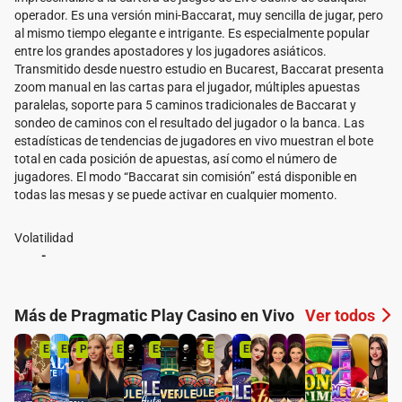
operador. Es una versión mini-Baccarat, muy sencilla de jugar, pero
al mismo tiempo elegante e intrigante. Es especialmente popular
entre los grandes apostadores y los jugadores asiáticos.
Transmitido desde nuestro estudio en Bucarest, Baccarat presenta
zoom manual en las cartas para el jugador, múltiples apuestas
paralelas, soporte para 5 caminos tradicionales de Baccarat y
sondeo de caminos con el resultado del jugador o la banca. Las
estadísticas de tendencias de jugadores en vivo muestran el bote
total en cada posición de apuestas, así como el número de
jugadores. El modo “Baccarat sin comisión” está disponible en
todas las mesas y se puede activar en cualquier momento.
Volatilidad
-
Más de Pragmatic Play Casino en Vivo
Ver todos
ES
EN
PORT
ES
ES
ES
EN