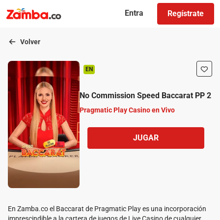
Entra
Regístrate
Volver
EN
No Commission Speed Baccarat PP 2
Pragmatic Play Casino en Vivo
JUGAR
En Zamba.co el Baccarat de Pragmatic Play es una incorporación
imprescindible a la cartera de juegos de Live Casino de cualquier