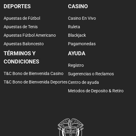
DEPORTES
CASINO
Apuestas de Fútbol
Casino En Vivo
Apuestas de Tenis
Ruleta
Apuestas Fútbol Americano
Blackjack
Apuestas Baloncesto
Pagamonedas
TÉRMINOS Y
AYUDA
CONDICIONES
Regístro
T&C Bono de Bienvenida Casino
Sugerencias o Reclamos
T&C Bono de Bienvenida Deportes
Centro de ayuda
Metodos de Deposito & Retiro