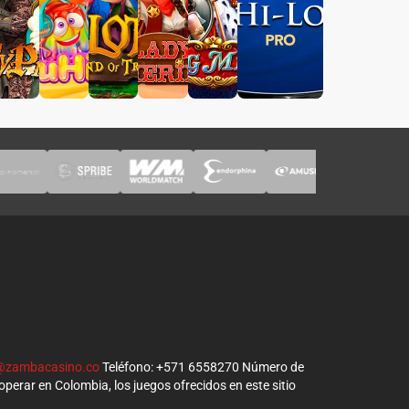
@zambacasino.co
Teléfono: +571 6558270 Número de
perar en Colombia, los juegos ofrecidos en este sitio