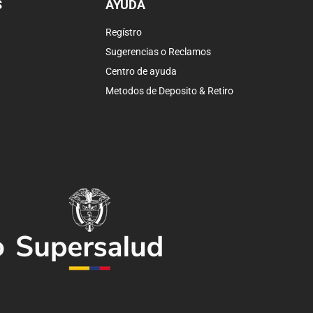
S
AYUDA
Regístro
Sugerencias o Reclamos
Centro de ayuda
Metodos de Deposito & Retiro