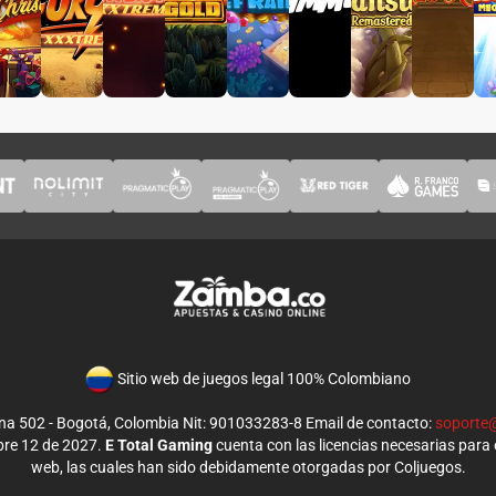
Sitio web de juegos legal 100% Colombiano
icina 502 - Bogotá, Colombia Nit: 901033283-8 Email de contacto:
soporte
bre 12 de 2027.
E Total Gaming
cuenta con las licencias necesarias para o
web, las cuales han sido debidamente otorgadas por Coljuegos.