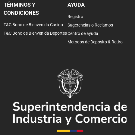
TÉRMINOS Y
AYUDA
CONDICIONES
Regístro
T&C Bono de Bienvenida Casino
Sugerencias o Reclamos
T&C Bono de Bienvenida Deportes
Centro de ayuda
Metodos de Deposito & Retiro