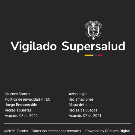
Quienes Somos
Aviso Legal
Política de privacidad y T&C
Reclamaciones
Juego Responsable
Mapa del sitio
Reglas apuestas
Reglas de Juegos
Acuerdo 08 de 2020
Acuerdo 02 de 2021
@2026
Zamba
- Todos los derechos reservados
Powered by RFranco Digital