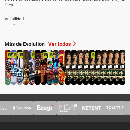
línea.
Volatilidad
-
Más de Evolution
Ver todos
EN
EN
EN
EN
EN
ES
ES