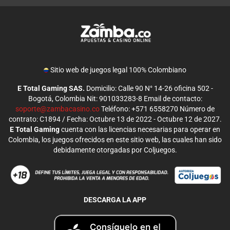
Sitio web de juegos legal 100% Colombiano
E Total Gaming SAS.
Domicilio: Calle 90 N° 14-26 oficina 502 -
Bogotá, Colombia Nit: 901033283-8 Email de contacto:
soporte@zambacasino.co
Teléfono: +571 6558270 Número de
contrato: C1894 / Fecha: Octubre 13 de 2022 - Octubre 12 de 2027.
E Total Gaming
cuenta con las licencias necesarias para operar en
Colombia, los juegos ofrecidos en este sitio web, las cuales han sido
debidamente otorgadas por Coljuegos.
DESCARGA LA APP