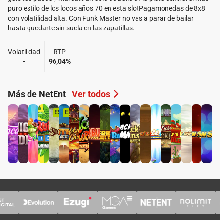
puro estilo de los locos años 70 en esta slotPagamonedas de 8x8
con volatilidad alta. Con Funk Master no vas a parar de bailar
hasta quedarte sin suela en las zapatillas.
Volatilidad
RTP
-
96,04%
Más de NetEnt
Ver todos
ES
ES