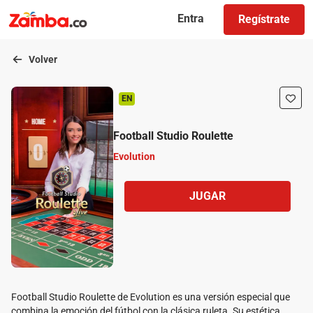
Entra
Regístrate
Volver
EN
Football Studio Roulette
Evolution
JUGAR
Football Studio Roulette de Evolution es una versión especial que
combina la emoción del fútbol con la clásica ruleta. Su estética