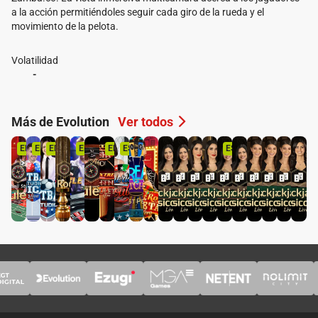
a la acción permitiéndoles seguir cada giro de la rueda y el
movimiento de la pelota.
Volatilidad
-
Más de Evolution
Ver todos
EN
EN
EN
EN
EN
ES
ES