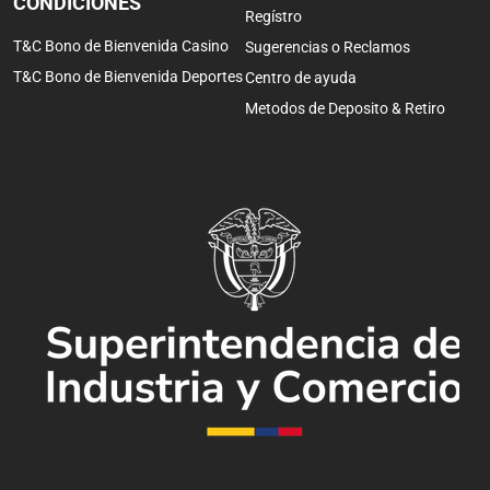
CONDICIONES
Regístro
T&C Bono de Bienvenida Casino
Sugerencias o Reclamos
T&C Bono de Bienvenida Deportes
Centro de ayuda
Metodos de Deposito & Retiro