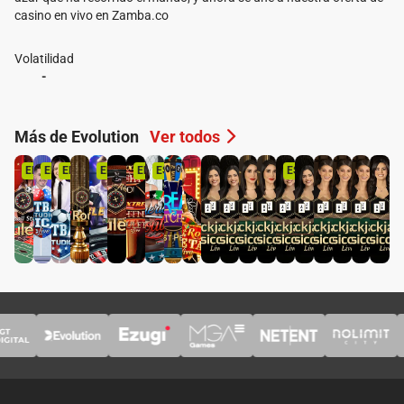
casino en vivo en Zamba.co
Volatilidad
-
Más de Evolution
Ver todos
EN
EN
EN
EN
EN
ES
ES