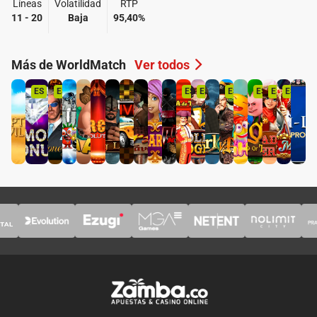
Líneas
Volatilidad
RTP
11 - 20
Baja
95,40%
Más de WorldMatch
Ver todos
ES
ES
ES
ES
ES
ES
ES
ES