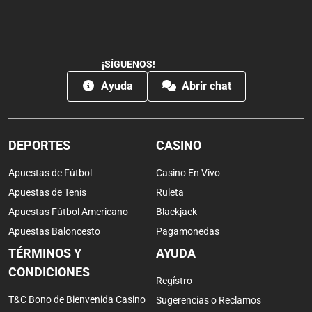
¡SÍGUENOS!
Ayuda
Abrir chat
DEPORTES
CASINO
Apuestas de Fútbol
Casino En Vivo
Apuestas de Tenis
Ruleta
Apuestas Fútbol Americano
Blackjack
Apuestas Baloncesto
Pagamonedas
TÉRMINOS Y
AYUDA
CONDICIONES
Regístro
T&C Bono de Bienvenida Casino
Sugerencias o Reclamos