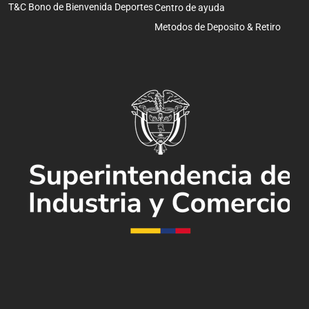
T&C Bono de Bienvenida Deportes
Centro de ayuda
Metodos de Deposito & Retiro