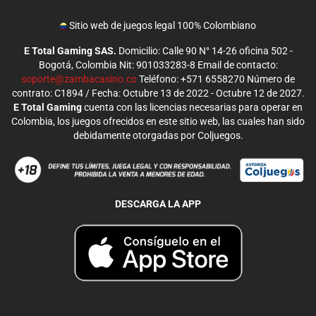
Sitio web de juegos legal 100% Colombiano
E Total Gaming SAS.
Domicilio: Calle 90 N° 14-26 oficina 502 -
Bogotá, Colombia Nit: 901033283-8 Email de contacto:
soporte@zambacasino.co
Teléfono: +571 6558270 Número de
contrato: C1894 / Fecha: Octubre 13 de 2022 - Octubre 12 de 2027.
E Total Gaming
cuenta con las licencias necesarias para operar en
Colombia, los juegos ofrecidos en este sitio web, las cuales han sido
debidamente otorgadas por Coljuegos.
DESCARGA LA APP