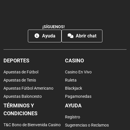
¡SÍGUENOS!
Ayuda
Abrir chat
DEPORTES
CASINO
Apuestas de Fútbol
Casino En Vivo
Apuestas de Tenis
Ruleta
Apuestas Fútbol Americano
Blackjack
Apuestas Baloncesto
Pagamonedas
TÉRMINOS Y
AYUDA
CONDICIONES
Regístro
T&C Bono de Bienvenida Casino
Sugerencias o Reclamos