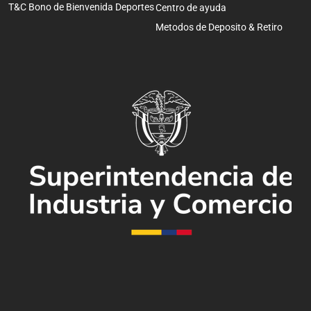
T&C Bono de Bienvenida Deportes
Centro de ayuda
Metodos de Deposito & Retiro