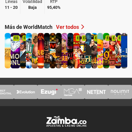
Líneas
Volatilidad
RTP
11 - 20
Baja
95,40%
Más de WorldMatch
Ver todos
ES
ES
ES
ES
ES
ES
ES
ES