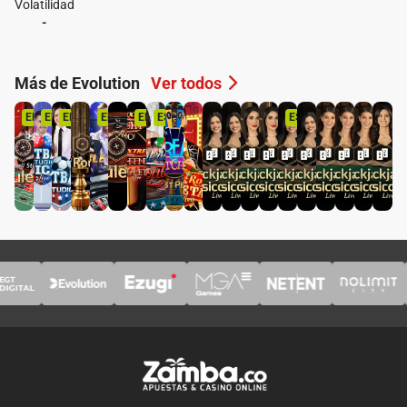
Volatilidad
-
Más de Evolution
Ver todos
EN
EN
EN
EN
EN
ES
ES