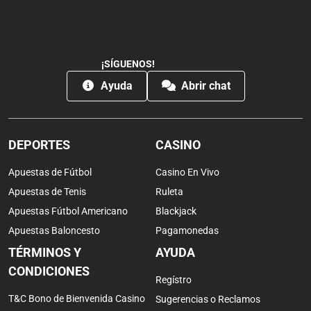
¡SÍGUENOS!
Ayuda
Abrir chat
DEPORTES
CASINO
Apuestas de Fútbol
Casino En Vivo
Apuestas de Tenis
Ruleta
Apuestas Fútbol Americano
Blackjack
Apuestas Baloncesto
Pagamonedas
TÉRMINOS Y
AYUDA
CONDICIONES
Regístro
T&C Bono de Bienvenida Casino
Sugerencias o Reclamos