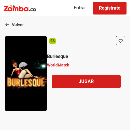
Entra
Regístrate
Volver
ES
Burlesque
WorldMatch
JUGAR