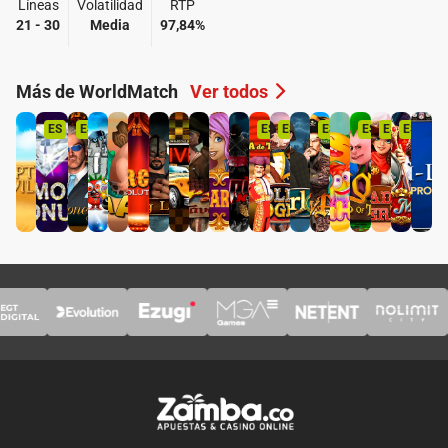
Líneas
Volatilidad
RTP
21 - 30
Media
97,84%
Más de WorldMatch
Ver todos
ES
ES
ES
ES
ES
ES
ES
ES