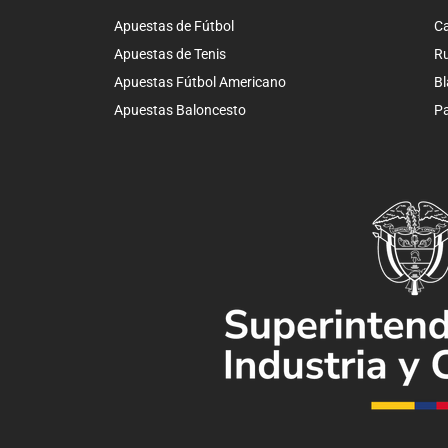
Apuestas de Fútbol
Ca
Apuestas de Tenis
Ru
Apuestas Fútbol Americano
Bl
Apuestas Baloncesto
P