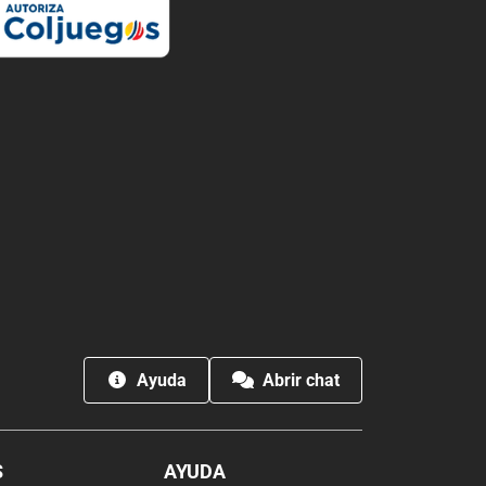
Ayuda
Abrir chat
S
AYUDA