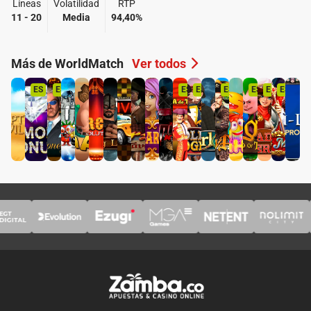
Líneas
Volatilidad
RTP
11 - 20
Media
94,40%
Más de WorldMatch
Ver todos
ES
ES
ES
ES
ES
ES
ES
ES